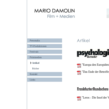
Personalia
TV-Produktionen
Festivals
Printmedien
Artikel
"Europa den Europiden
Bücher
"Das Ende der Betroffe
Kontakt
Links
"Leros - Die Insel der