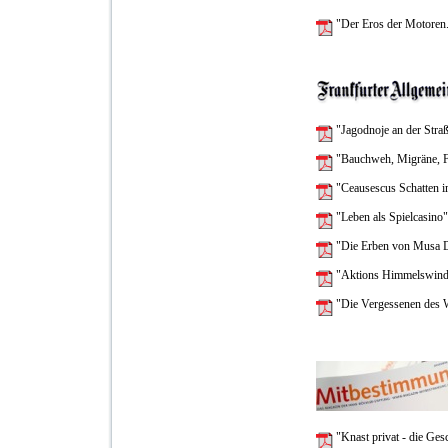
"Der Eros der Motoren
"Jagodnoje an der Stra
"Bauchweh, Migräne, F
"Ceausescus Schatten 
"Leben als Spielcasino
"Die Erben von Musa 
"Aktions Himmelswind -
"Die Vergessenen des 
"Knast privat - die Ges