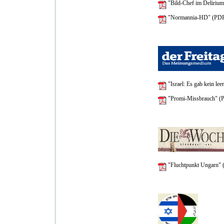
"Bild-Chef im Deliriu
"Normannia-HD" (PDF
"Israel: Es gab kein le
"Promi-Missbrauch" (
"Fluchtpunkt Ungarn" 