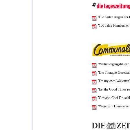
"Die harten Augen der 
"150 Jahre Hambacher 
"Weltuntergangsblues"
"Die Therapie-Gesellsc
"I'm my own Walkman"
"Let the Good Times ro
"Gestapo-Chef Drusch
"Wege zum kosmischen 