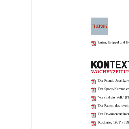
"Enten, Krüppel und H
"Der Pseudo-Joschka v
"Der Sponti-Kurator v
"Wir sind das Volk" (
"Der Patient, das revol
"Der Dokumentarfilmer
"Kopfkrieg 1981" (PD